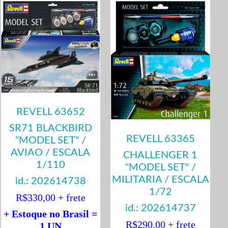
REVELL 63652
SR71 BLACKBIRD
REVELL 63365
"MODEL SET" /
AVIAO / ESCALA
CHALLENGER 1
1/110
"MODEL SET" /
MILITARIA / ESCALA
id.: 202614738
1/72
R$330,00 + frete
id.: 202614737
+ Estoque no Brasil =
R$290,00 + frete
1 UN