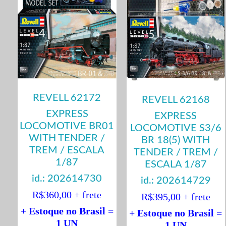
REVELL 62172
REVELL 62168
EXPRESS
EXPRESS
LOCOMOTIVE BR01
LOCOMOTIVE S3/6
WITH TENDER /
BR 18(5) WITH
TREM / ESCALA
TENDER / TREM /
1/87
ESCALA 1/87
id.: 202614730
id.: 202614729
R$360,00 + frete
R$395,00 + frete
+ Estoque no Brasil =
+ Estoque no Brasil =
1 UN
1 UN