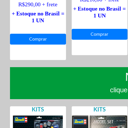
R$290,00 + frete
+ Estoque no Brasil =
+ Estoque no Brasil =
1 UN
1 UN
cliqu
KITS
KITS