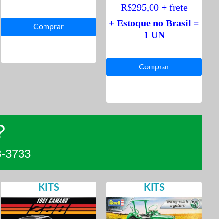
R$295,00 + frete
+ Estoque no Brasil =
1 UN
?
3-3733
KITS
KITS