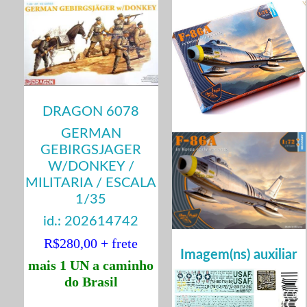
DRAGON 6078
GERMAN
GEBIRGSJAGER
W/DONKEY /
MILITARIA / ESCALA
1/35
id.: 202614742
R$280,00 + frete
Imagem(ns) auxiliar
mais 1 UN a caminho
do Brasil