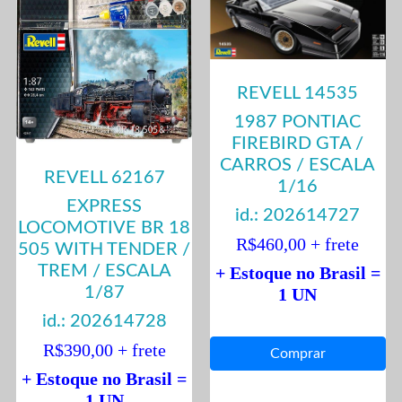
REVELL 14535
1987 PONTIAC
FIREBIRD GTA /
CARROS / ESCALA
REVELL 62167
1/16
EXPRESS
id.: 202614727
LOCOMOTIVE BR 18
R$460,00 + frete
505 WITH TENDER /
TREM / ESCALA
+ Estoque no Brasil =
1/87
1 UN
id.: 202614728
R$390,00 + frete
+ Estoque no Brasil =
1 UN