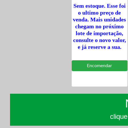
Sem estoque. Esse foi
o ultimo preço de
venda. Mais unidades
chegam no próximo
lote de importação,
consulte o novo valor,
e já reserve a sua.
cliqu