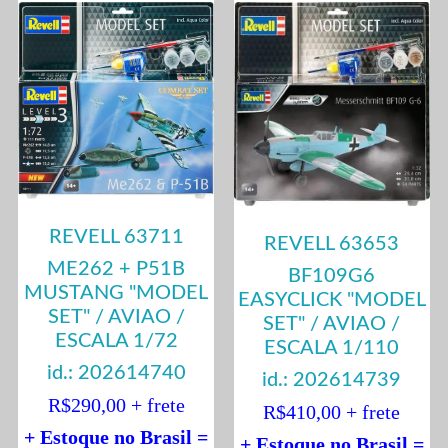
REVELL 63711
REVELL 63653
ME262 + P51B
BF109G6
MUSTANG "MODEL
EASYCLICK "MODEL
SET" / AVIAO /
SET" / AVIAO /
ESCALA 1/72
ESCALA 1/110
id.: 202614740
id.: 202614739
R$290,00 + frete
R$410,00 + frete
+ Estoque no Brasil =
+ Estoque no Brasil =