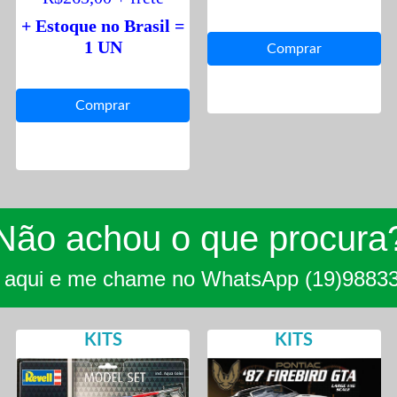
+ Estoque no Brasil =
1 UN
Não achou o que procura
e aqui e me chame no WhatsApp (19)9883
KITS
KITS