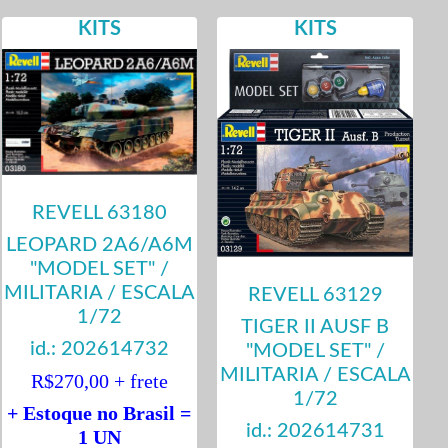
KITS
KITS
REVELL 63180
LEOPARD 2A6/A6M
"MODEL SET" /
MILITARIA / ESCALA
REVELL 63129
1/72
TIGER II AUSF B
id.: 202614732
"MODEL SET" /
MILITARIA / ESCALA
R$270,00 + frete
1/72
+ Estoque no Brasil =
id.: 202614731
1 UN