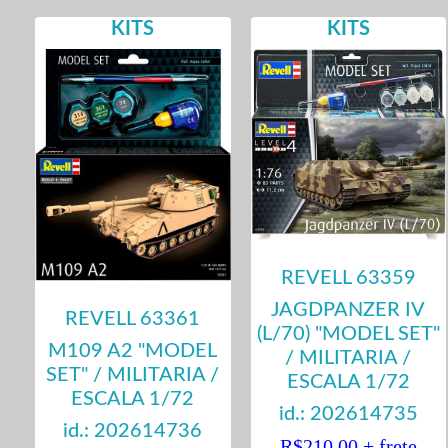
KITS
KITS
REVELL 63359
JAGDPANZER IV
REVELL 63361
(L/70) "MODEL SET"
M109 A2 "MODEL
/ MILITARIA /
SET" / MILITARIA /
ESCALA 1/72
ESCALA 1/72
id.: 202614735
id.: 202614736
R$210,00 + frete