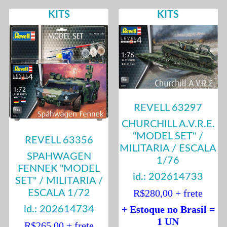
KITS
KITS
REVELL 63297
CHURCHILL A.V.R.E.
"MODEL SET" /
REVELL 63356
MILITARIA / ESCALA
SPAHWAGEN
1/76
FENNEK "MODEL
id.: 202614733
SET" / MILITARIA /
R$280,00 + frete
ESCALA 1/72
+ Estoque no Brasil =
id.: 202614734
1 UN
R$265,00 + frete